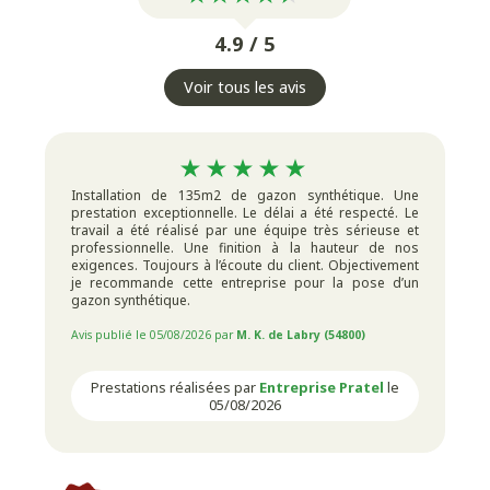
La
taille des arbres, arbustes et la
taille de haies
4.9 / 5
pour préserver leur forme et leur santé.
La
tonte de gazon
et le
débroussaillage
pour
Voir tous les avis
maintenir une pelouse verdoyante et propre.
Le
nettoyage
des allées et terrasses en bois
avec
des produits respectueux de l’environnement pour vos
plantes et végétaux.
Installation de 135m2 de gazon synthétique. Une
prestation exceptionnelle. Le délai a été respecté. Le
L’
arrosage et la fertilisation
pour un sol fertile et
travail a été réalisé par une équipe très sérieuse et
professionnelle. Une finition à la hauteur de nos
des plantes en pleine santé.
exigences. Toujours à l’écoute du client. Objectivement
Nous proposons également des solutions d'entretien
je recommande cette entreprise pour la pose d’un
pour vos terrasses et votre
mobilier de jardin
afin de
gazon synthétique.
garantir leur durabilité. Un entretien régulier de ces
Avis publié le 05/08/2026 par
M. K. de Labry (54800)
espaces extérieurs permet de prolonger leur éclat et leur
fonctionnalité.
Prestations réalisées par
Entreprise Pratel
le
05/08/2026
MISE EN LUMIÈRE ET DÉCORATION :
SUBLIMEZ VOTRE EXTÉRIEUR
Un bel aménagement passe aussi par une
mise en