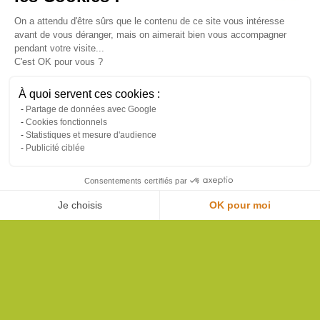
On a attendu d'être sûrs que le contenu de ce site vous intéresse
avant de vous déranger, mais on aimerait bien vous accompagner
pendant votre visite...
C'est OK pour vous ?
À quoi servent ces cookies :
45 ans
Services de
Partage de données avec Google
d'expérience
proximité
Cookies fonctionnels
Statistiques et mesure d'audience
Publicité ciblée
Consentements certifiés par
Relation de
Adaptabilité
Je choisis
OK pour moi
confiance
à vos besoins
Axeptio consent
Plateforme de Gestion du Consentement : Personnalisez vos Options
Notre plateforme vous permet d'adapter et de gérer vos paramètres de confide
DANIEL MOQUET JARDINS