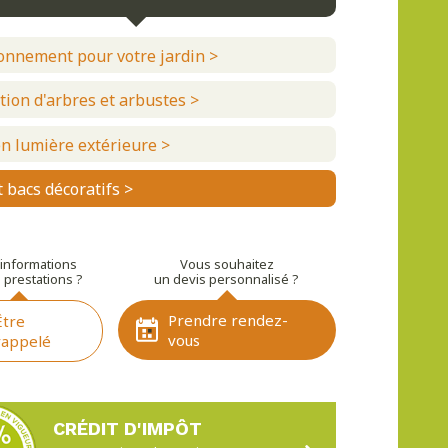
nnement pour votre jardin
>
tion d'arbres et arbustes
>
n lumière extérieure
>
t bacs décoratifs
>
’informations
Vous souhaitez
 prestations ?
un devis personnalisé ?
Prendre rendez-
Être
vous
rappelé
CRÉDIT D'IMPÔT