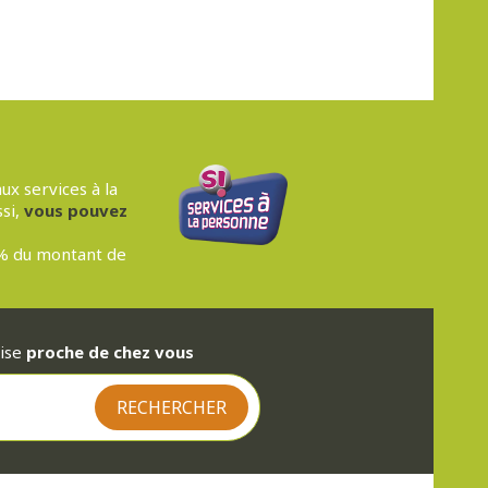
ux services à la
ssi,
vous pouvez
0% du montant de
rise
proche de chez vous