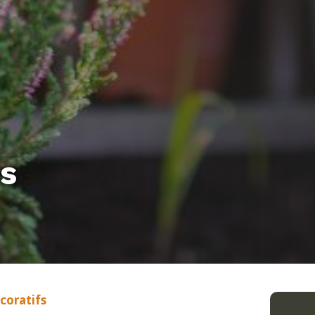
cs
coratifs