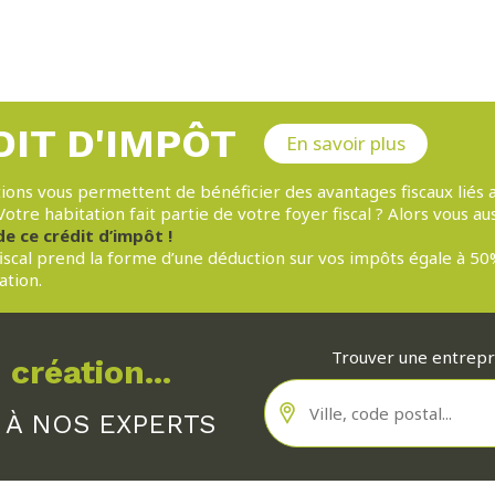
DIT D'IMPÔT
En savoir plus
ions vous permettent de bénéficier des avantages fiscaux liés a
otre habitation fait partie de votre foyer fiscal ? Alors vous au
de ce crédit d’impôt !
fiscal prend la forme d’une déduction sur vos impôts égale à 5
ation.
Trouver une entrep
 création...
 À NOS EXPERTS