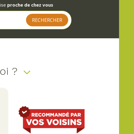
rise
proche de chez vous
égulier est indispensable. Notre
nté.
pre.
onnement pour vos plantes et
uoi ?
r de jardin
afin de garantir leur
t et leur fonctionnalité.
votre jardin. Nous installons des
riser vos allées avec bordure et