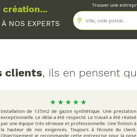
L POUR UN JARDIN IMPECCABLE
Trouver une entrep
 création...
a beauté au fil des saisons, un
entretien du jardin
r
 À NOS EXPERTS
aille de haies
pour préserver leur forme et leur sa
lage
pour maintenir une pelouse verdoyante et pro
s en bois
avec des produits respectueux de l’envir
 clients
, ils en pensent q
sol fertile et des plantes en pleine santé.
ns d'entretien pour vos terrasses et votre
mobilie
es espaces extérieurs permet de prolonger leur écla
ION : SUBLIMEZ VOTRE EXTÉRIEUR
Installation de 135m2 de gazon synthétique. Une prestation
exceptionnelle. Le délai a été respecté. Le travail a été réalisé
r une
mise en lumière
soignée de chaque élément de 
par une équipe très sérieuse et professionnelle. Une finition à
égiques pour créer une ambiance chaleureuse et sécu
la hauteur de nos exigences. Toujours à l’écoute du client.
Objectivement je recommande cette entreprise pour la pose