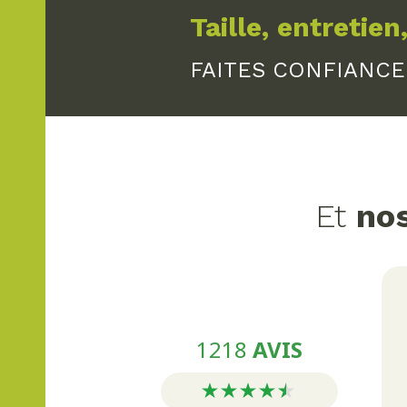
UN ENTRETIEN PROFESSIONNE
Taille, entretien,
Pour que votre jardin conserve toute s
équipe de professionnels assure :
FAITES CONFIANCE
La
taille des arbres, arbustes et la
t
La
tonte de gazon
et le
débroussail
Le
nettoyage
des allées et terrasse
végétaux.
Et
nos
L’
arrosage et la fertilisation
pour un 
Nous proposons également des solutio
durabilité. Un entretien régulier de c
MISE EN LUMIÈRE ET DÉCORAT
1218
AVIS
Un bel aménagement passe aussi pa
solutions d’éclairage extérieur strat