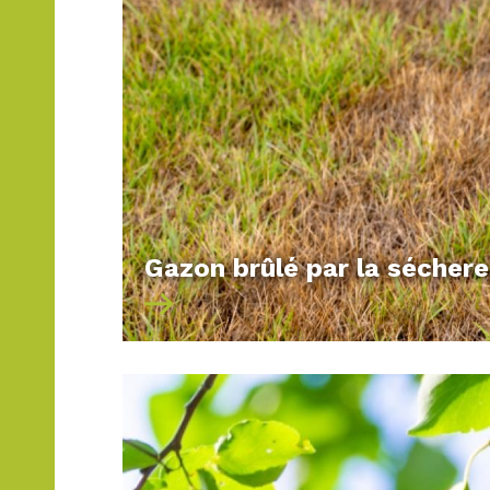
PROFITEZ DE VOTRE JARDIN T
Un jardin bien aménagé
est un vérita
de votre espace extérieur en toute sai
proches, tandis qu’une mise en lumière
éléments décoratifs apportent la touc
Un bon
aménagement paysager
repos
réalisations paysagères adaptées. Que
Gazon brûlé par la sécher
terrasse avec des fleurs et du mobilie
solutions qu’il vous faut.
Quelles que soient vos envies,
Daniel 
agréable, durable et harmonieux. De l
jardin de vos rêves.
Contactez-nous dès aujourd’hui pour u