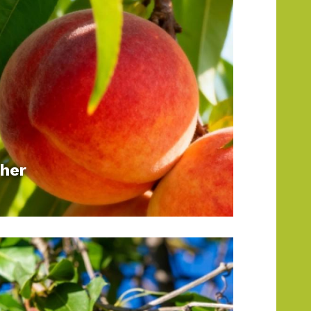
utions adaptées, vous pourrez profiter
n coin idéal pour recevoir vos
ts. Le mobilier de jardin et les
ntégrant des éléments naturels et des
coin de repos, embellir votre
cher
ois et des bordures, nous avons les
votre jardin en un espace de vie
ettons tout en œuvre pour réaliser le
d'aménagement extérieur !