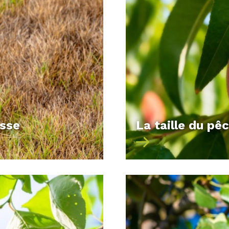
OUTE L’ANNÉE
ble prolongement de votre maison. Grâce à nos sol
son. Une terrasse en bois bien conçue vous offre u
 soignée met en valeur les allées et les espaces ver
he finale à votre
aménagement paysager
.
e sur une organisation optimale de l’espace, en i
 vous souhaitiez aménager un jardin pour créer un 
esse
La taille du pê
r ou encore structurer vos espaces verts avec du b
Moquet Jardins
vous accompagne pour transformer 
’aménagement initial à l’entretien régulier, nous m
n devis personnalisé et donnez vie à vos projets 