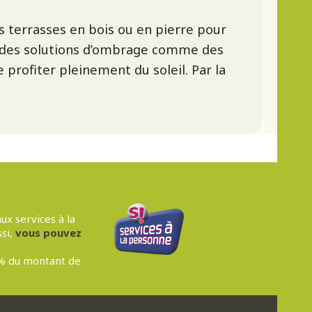
es terrasses en bois ou en pierre pour
t à des solutions d’ombrage comme des
 profiter pleinement du soleil. Par la
ien et de l'aménagement de votre
é.
éditerranéen ? Nous adaptons votre
bordures esthétiques et des chemins
égétaux et des éléments structurants
ux services à la
rons vos espaces avec des zones bien
ssi,
vous pouvez
st pensée pour s’intégrer
0% du montant de
es regards extérieurs ? Nous tenons