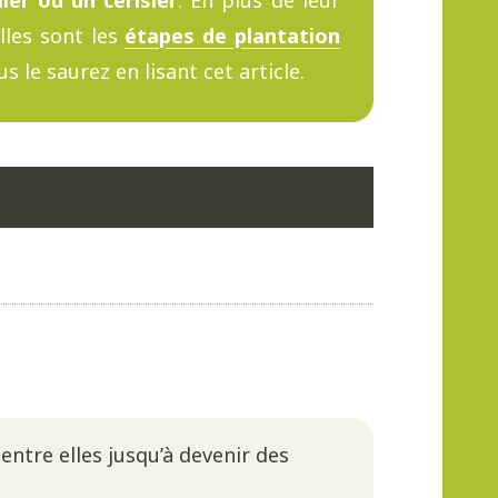
ier ou un cerisier
. En plus de leur
elles sont les
étapes de plantation
s le saurez en lisant cet article.
entre elles jusqu’à devenir des