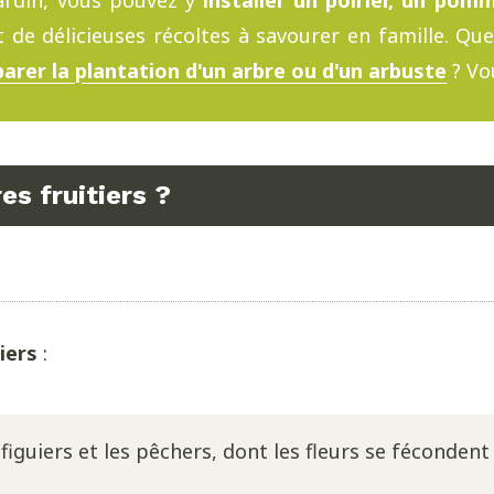
 jardin, vous pouvez y
installer un poirier, un pomm
nt de délicieuses récoltes à savourer en famille. Qu
arer la plantation d'un arbre ou d'un arbuste
? Vou
s fruitiers ?
iers
:
iguiers et les pêchers, dont les fleurs se fécondent 