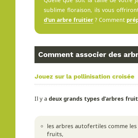
Quelle que soit la taille de votre
sublime floraison, ils vous offriro
d'un arbre fruitier
? Comment
prép
Comment associer des arbre
Jouez sur la pollinisation croisée
Il y a
deux grands types d’arbres fruit
les arbres autofertiles comme les f
fruits,