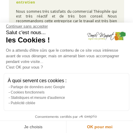
entretien
Nous sommes très satisfaits du commercial Théophile qui
est très réactif et de très bon conseil. Nous
recommandons cette entreprise car le travail est très bien
fait, organisé et très propre par Mr Sainsard Mathias.
Continuer sans accepter
Nous recommandons cette entreprise à 100 %.
Salut c'est nous...
les Cookies !
Cet avis concerne un projet réalisé le
04/03/2026
On a attendu d'être sûrs que le contenu de ce site vous intéresse
avant de vous déranger, mais on aimerait bien vous accompagner
pendant votre visite...
par
G. de ()
C'est OK pour vous ?
À quoi servent ces cookies :
Partage de données avec Google
- Thibault , de bons conseils et très bon professionnel ,
Cookies fonctionnels
Alain , un jeune qui promet dans la profession .
Statistiques et mesure d'audience
Cet avis concerne un projet réalisé le
27/02/2026
Publicité ciblée
Consentements certifiés par
Je choisis
OK pour moi
par
P. de ()