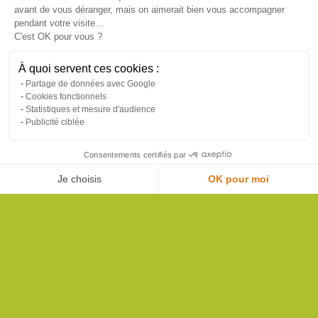
avant de vous déranger, mais on aimerait bien vous accompagner
Relation de
Adaptabilité
pendant votre visite...
confiance
à vos besoins
C'est OK pour vous ?
À quoi servent ces cookies :
Partage de données avec Google
Cookies fonctionnels
Statistiques et mesure d'audience
DANIEL MOQUET JARDINS
Publicité ciblée
Consentements certifiés par
Je choisis
OK pour moi
Aménagement
Axeptio consent
Plateforme de Gestion du Consentement : Personnalisez vos Options
Notre plateforme vous permet d'adapter et de gérer vos paramètres de confide
Taille
Entretien
Nettoyage
Qui sommes-nous ?
Les conseils jardin