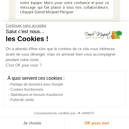
notre équipe. Merci pour votre confiance et pour ce
message qui fait plaisir à tous nos collaborateurs.
L'équipe Daniel Moquet Plerguer
Continuer sans accepter
Salut c'est nous...
les Cookies !
par
E. de ()
On a attendu d'être sûrs que le contenu de ce site vous intéresse
avant de vous déranger, mais on aimerait bien vous accompagner
pendant votre visite...
- Très satisfaite, équipe très professionnelle et très sympa
C'est OK pour vous ?
Cet avis concerne un projet réalisé le
01/01/2026
À quoi servent ces cookies :
Partage de données avec Google
Cookies fonctionnels
Statistiques et mesure d'audience
par
M. de ()
Publicité ciblée
Consentements certifiés par
- Équipe professionnelle, à l’écoute de nos demandes avec
Je choisis
OK pour moi
un résultat très satisfaisant. Je recommande vivement
votre société.