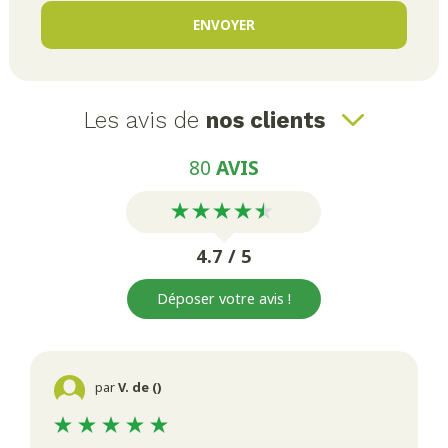
Les avis de
nos clients
80
AVIS
4.7 / 5
Déposer votre avis !
par
V. de ()