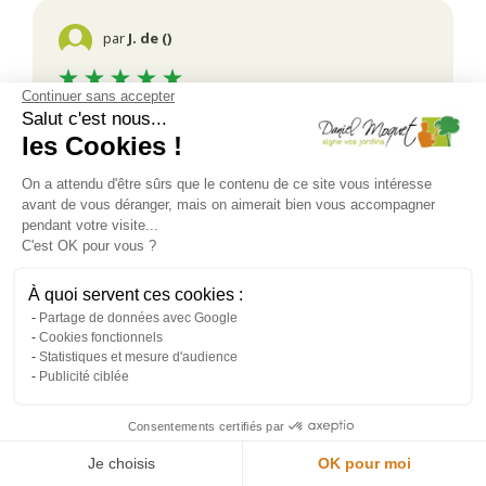
par
J. de ()
Continuer sans accepter
- prestation très professionnelle.
Salut c'est nous...
les Cookies !
Cet avis concerne un projet réalisé le
13/02/2026
On a attendu d'être sûrs que le contenu de ce site vous intéresse
avant de vous déranger, mais on aimerait bien vous accompagner
pendant votre visite...
C'est OK pour vous ?
par
J. de ()
À quoi servent ces cookies :
Partage de données avec Google
- Entreprise sérieuse
Cookies fonctionnels
Statistiques et mesure d'audience
Cet avis concerne un projet réalisé le
01/01/2026
Publicité ciblée
Consentements certifiés par
par
F. de ()
Je choisis
OK pour moi