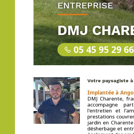
ENTREPRISE
DMJ CHAR
05 45 95 29 6
Votre paysagiste 
Implantée à Ango
DMJ Charente, fra
accompagne parti
l'entretien et l'
prestations couvre
jardin en Charente 
désherbage et entre