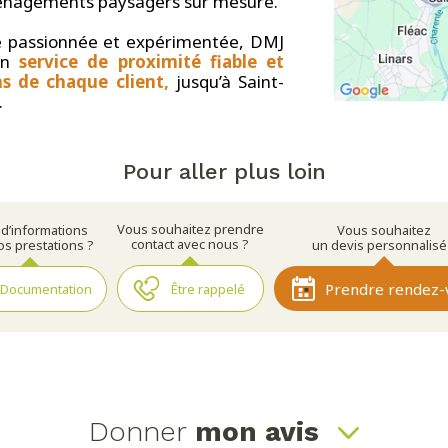
nagements paysagers sur mesure.
e passionnée et expérimentée, DMJ
un
service de proximité fiable et
s de chaque client,
jusqu’à Saint-
.
Pour aller plus loin
Vous souhaitez prendre
 d’informations
Vous souhaitez
contact avec nous ?
os prestations ?
un devis personnalisé
Prendre rendez-
Documentation
Être rappelé
Donner
mon avis