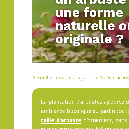
une forme
naturelle o
originale ?
Accueil
>
Les conseils jardin
>
Taille d’arbu
La plantation d’arbustes apporte d
ambiance bucolique au jardin toute
taille d'arbuste
d’ornement, sans l