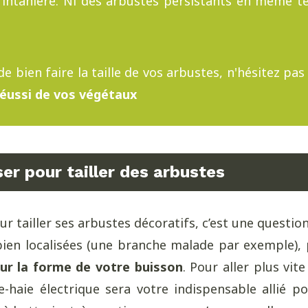
rintanière. Ni des arbustes persistants en même t
e bien faire la taille de vos arbustes, n'hésitez pas
réussi de vos végétaux
iser pour tailler des arbustes
our tailler ses arbustes décoratifs, c’est une questio
en localisées (une branche malade par exemple), p
sur la forme de votre buisson
. Pour aller plus vit
lle-haie électrique sera votre indispensable allié 