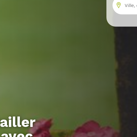
iller
 avec