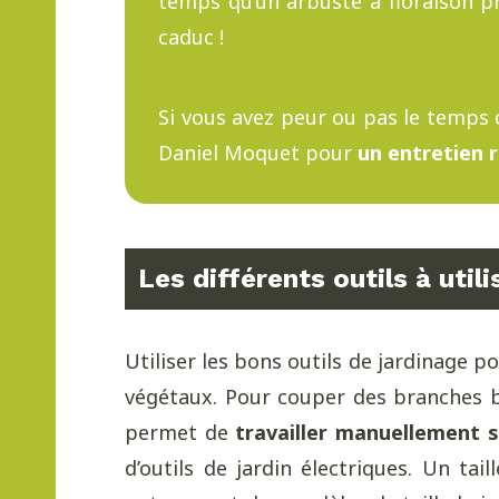
temps qu’un arbuste à floraison p
caduc !
Si vous avez peur ou pas le temps d
Daniel Moquet pour
un entretien 
Les différents outils à util
Utiliser les bons outils de jardinage p
végétaux. Pour couper des branches bi
permet de
travailler manuellement 
d’outils de jardin électriques. Un tai