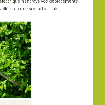
électrique n’entrave vos déplacements.
illère ou une scie arboricole.