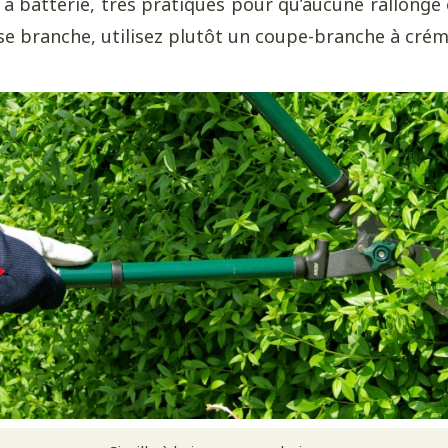
à batterie, très pratiques pour qu’aucune rallonge 
se branche, utilisez plutôt un coupe-branche à créma