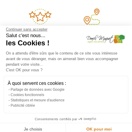
Continuer sans accepter
45 ans
Services de
Salut c'est nous...
d'expérience
proximité
les Cookies !
On a attendu d'être sûrs que le contenu de ce site vous intéresse
avant de vous déranger, mais on aimerait bien vous accompagner
pendant votre visite...
Relation de
Adaptabilité
C'est OK pour vous ?
confiance
à vos besoins
À quoi servent ces cookies :
Partage de données avec Google
Cookies fonctionnels
Statistiques et mesure d'audience
Publicité ciblée
DANIEL MOQUET JARDINS
Consentements certifiés par
Je choisis
OK pour moi