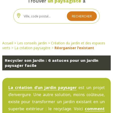
Trouver
un paysagiste
à
Accueil
>
Les conseils jardin
>
Création du jardin et des espaces
verts
>
La création paysagère
>
Réorganiser l'existant
Recycler son jardin : 6 astuces pour un jardin
paysager facile
La création d’un jardin paysager
est un projet
d’envergure. Une autre solution, moins coûteuse,
existe pour transformer un jardin existant en un
superbe extérieur : le recyclage. Voici
comment