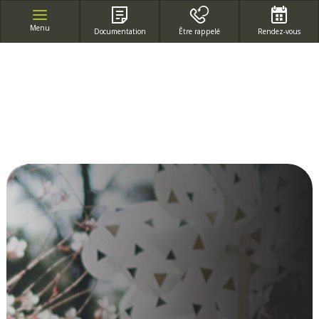
APPEL GRATUIT DEPUIS UN POSTE FIXE
Menu
Documentation
Être rappelé
Rendez-vous