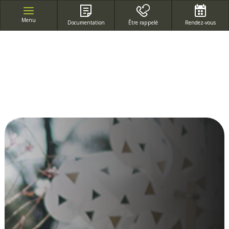
APPEL GRATUIT DEPUIS UN POSTE FIXE
Menu
Documentation
Être rappelé
Rendez-vous