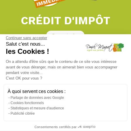
CRÉDIT D'IMPÔT
En savoir plus
Continuer sans accepter
Salut c'est nous...
Nos prestations vous permettent de bénéficier des
les Cookies !
avantages fiscaux liés aux services à la personne ! Votre
habitation fait partie de votre foyer fiscal ? Alors vous aussi,
vous pouvez bénéficier de ce crédit d’impôt !
On a attendu d'être sûrs que le contenu de ce site vous intéresse
L’avantage fiscal prend la forme d’une déduction sur vos
avant de vous déranger, mais on aimerait bien vous accompagner
impôts égale à 50% du montant de notre prestation.
pendant votre visite...
C'est OK pour vous ?
À quoi servent ces cookies :
Taille, entretien, création...
Partage de données avec Google
Cookies fonctionnels
FAITES CONFIANCE À NOS EXPERTS
Statistiques et mesure d'audience
Publicité ciblée
Trouver une entreprise
proche de chez vous
Consentements certifiés par