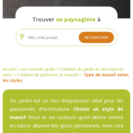
Trouver
un paysagiste
à
Accueil
>
Les conseils jardin
>
Création du jardin et des espaces
verts
>
Création de parterres et massifs
>
Type de massif selon
les styles
Un jardin est un lieu d’expression idéal pour les
passionnés d’horticulture.
Choisir un style de
massif
fleuri et les couleurs qu’on désire mettre
en valeur dépend des goûts personnels, mais cela