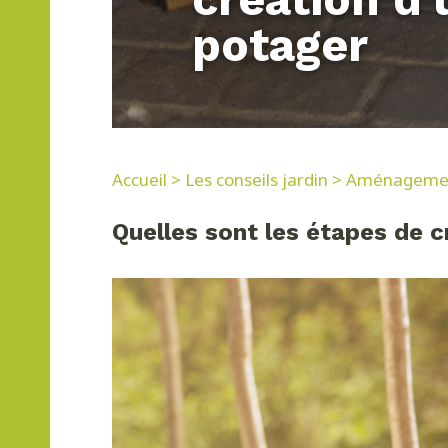
potager
Accueil
>
Les conseils jardin
>
Aménagement
Quelles sont les étapes de c