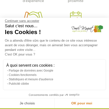
d'expérience
proximité
Continuer sans accepter
Salut c'est nous...
Relation de
Adaptabilité
les Cookies !
confiance
à vos besoins
On a attendu d'être sûrs que le contenu de ce site vous intéresse
avant de vous déranger, mais on aimerait bien vous accompagner
pendant votre visite...
C'est OK pour vous ?
DANIEL MOQUET JARDINS
À quoi servent ces cookies :
Partage de données avec Google
Cookies fonctionnels
Statistiques et mesure d'audience
Publicité ciblée
Aménagement
Consentements certifiés par
Taille
Je choisis
OK pour moi
Entretien