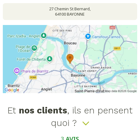
27 Chemin St Bernard,
64100 BAYONNE
Et
nos clients
, ils en pensent
quoi ?
3
AVIS