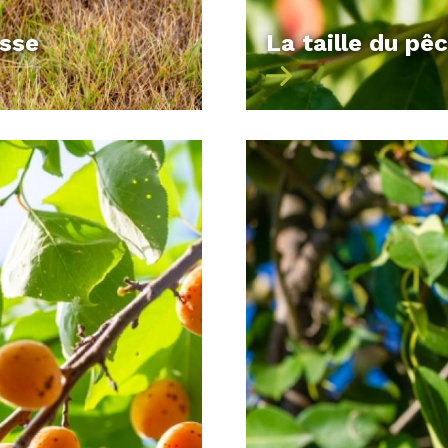
esse
La taille du pê