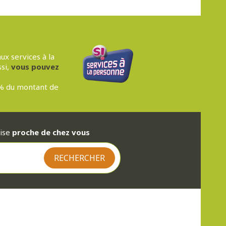
ux services à la
ssi,
vous pouvez
0% du montant de
rise
proche de chez vous