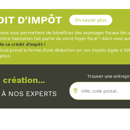
DIT D'IMPÔT
En savoir plus
ions vous permettent de bénéficier des avantages fiscaux liés a
otre habitation fait partie de votre foyer fiscal ? Alors vous au
de ce crédit d’impôt !
fiscal prend la forme d’une déduction sur vos impôts égale à 5
ation.
Trouver une entrep
 création...
 À NOS EXPERTS